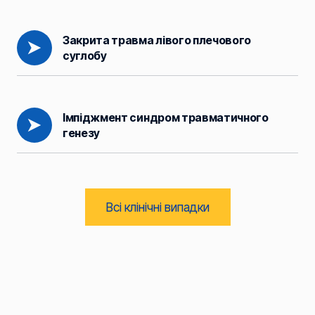
Закрита травма лівого плечового 
суглобу
Імпіджмент синдром травматичного 
генезу
Всі клінічні випадки