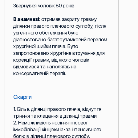
Звернувся чоловік 80 років
В анамнезі:
отримав закриту травму
ділянки правого плечового суглобу, після
ургентного обстеження було
діагностовано багатоуламковий перелом
хірургічної шийки плеча. Було
запропоновано хірургічне втручання для
корекції травми, від якого чоловік
відмовився та наполягав на
консервативній терапії.
Скарги
1. Біль в ділянці правого плеча, відчуття
трінння та клацання в ділянці травми
2. Неможливість носіння гіпсової
іммобілізації кінцівки із-за інтенсивного
болю в ділянці плечового суглобу.