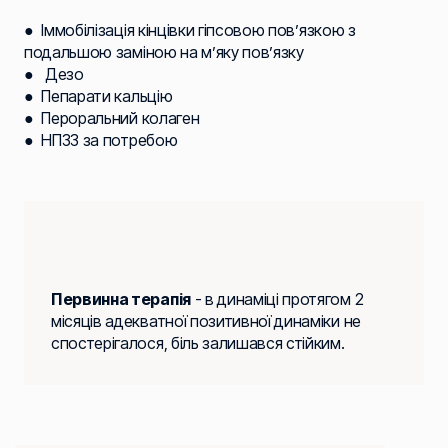
● Іммобілізація кінцівки гіпсовою пов’язкою з
подальшою заміною на м’яку пов’язку
● Дезо
● Пепарати кальцію
● Пероральний колаген
● НПЗЗ за потребою
Первинна терапія
- в динаміці протягом 2
місяців адекватної позитивної динаміки не
спостерігалося, біль залишався стійким.