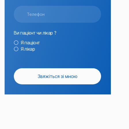
Ви пацієнт чи лікар ?
Я пацієнт
Я лікар
Звяжіться зі мною