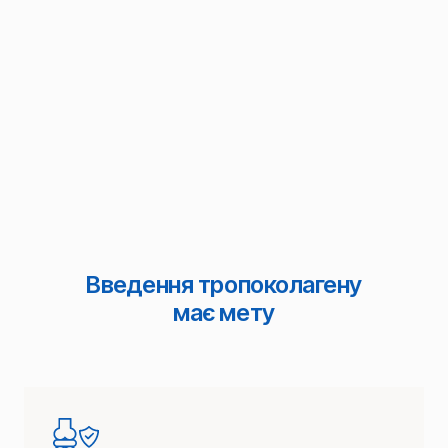
Введення тропоколагену
має мету