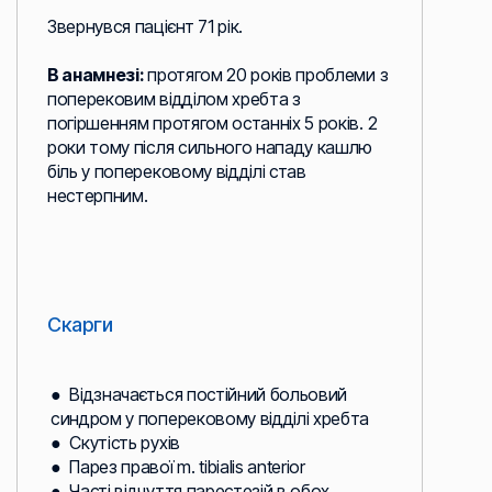
Звернувся пацієнт 71 рік.
В анамнезі:
протягом 20 років проблеми з
поперековим відділом хребта з
погіршенням протягом останніх 5 років. 2
роки тому після сильного нападу кашлю
біль у поперековому відділі став
нестерпним.
Скарги
● Відзначається постійний больовий
синдром у поперековому відділі хребта
● Скутість рухів
● Парез правої m. tibialis anterior
● Часті відчуття парестезій в обох