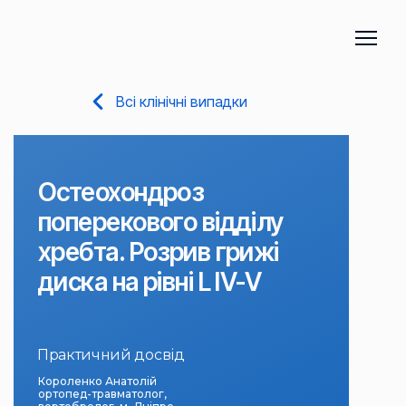
Всі клінічні випадки
Остеохондроз
поперекового відділу
хребта. Розрив грижі
диска на рівні L IV-V
Практичний досвід
Короленко Анатолій
ортопед-травматолог,