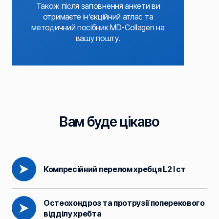
Також після заповнення анкети ви
отримаєте ін'єкційний атлас та
методичний посібник MD-Collagen на
вашу пошту.
Вам буде цікаво
Компресійний перелом хребця L2 I ст
Остеохондроз та протрузії поперекового 
відділу хребта