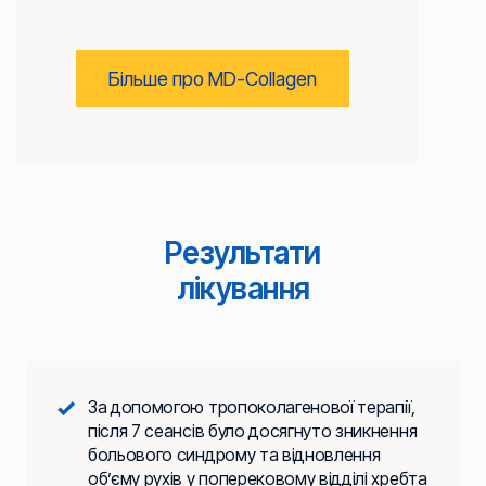
Більше про MD-Collagen
Результати
лікування
За допомогою тропоколагенової терапії,
після 7 сеансів було досягнуто зникнення
больового синдрому та відновлення
об’єму рухів у поперековому відділі хребта