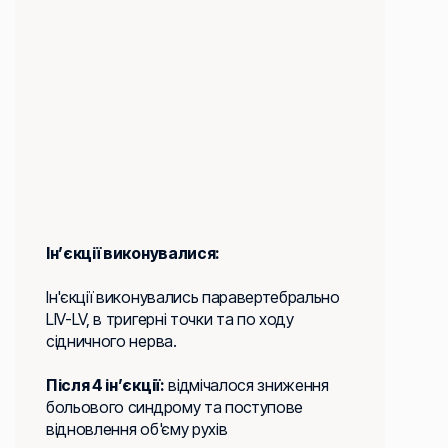
Ін’єкції виконувалися:
Ін'єкції виконувались паравертебрально
LIV-LV, в тригерні точки та по ходу
сідничного нерва.
Після 4 ін’єкції:
відмічалося зниження
больового синдрому та поступове
відновлення об'єму рухів