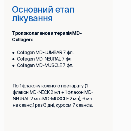
Основний етап
лікування
Тропоколагенова терапія MD-
Collagen:
● Collagen MD-LUMBAR 7 фл.
● Collagen MD-NEURAL 7 фл.
● Collagen MD-MUSCLE 7 фл.
По 1 флакону кожного препарату (1
флакон MD-NECK 2 мл + 1 флакон MD-
NEURAL 2 мл+MD-MUSCLE 2 мл), 6 мл
на сеанс,1 раз/3 дні, курсом 7 сеансів.