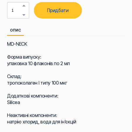
Придбати
ОПИС
MD-NECK
Форма випуску:
упаковка 10 флаконів по 2 мл
Склад:
тропоколаген І типу 100 мкг
Додаткові компоненти:
Silicea
Неактивні компоненти:
натрію хлорид, вода для ін'єкцій