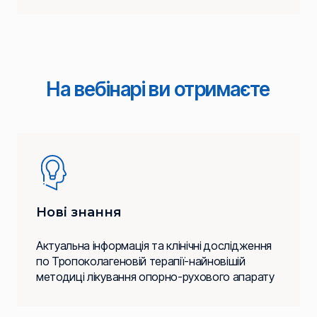
На вебінарі ви отримаєте
Нові знання
Актуальна інформація та клінічні дослідження
по Тропоколагеновій терапії-найновішій
методиці лікування опорно-рухового апарату